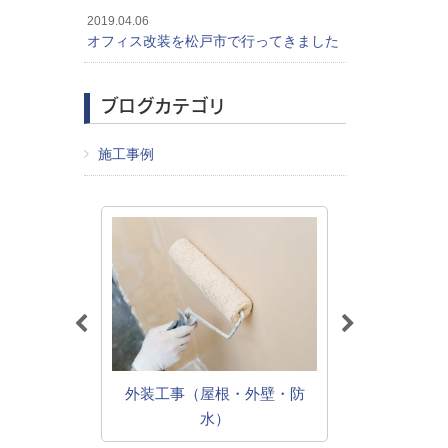
2019.04.06
オフィス改装を松戸市で行ってきました
ブログカテゴリ
施工事例
外装工事（屋根・外壁・防
修・改装
外
水）